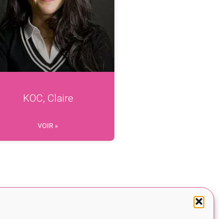
KOC, Claire
VOIR »