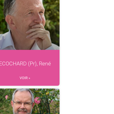
ECOCHARD (Pr), René
VOIR »