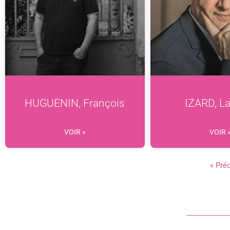
HUGUENIN, François
IZARD, L
VOIR »
VOIR 
« Pré