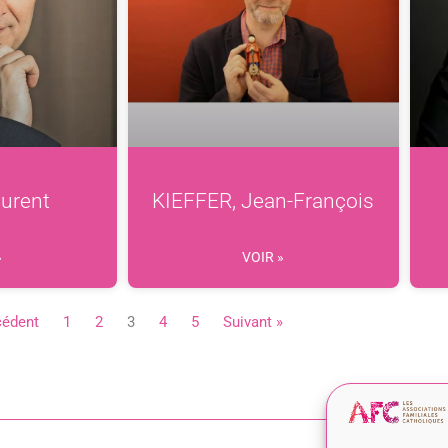
aurent
KIEFFER, Jean-François
»
VOIR »
cédent
1
2
3
4
5
Suivant »