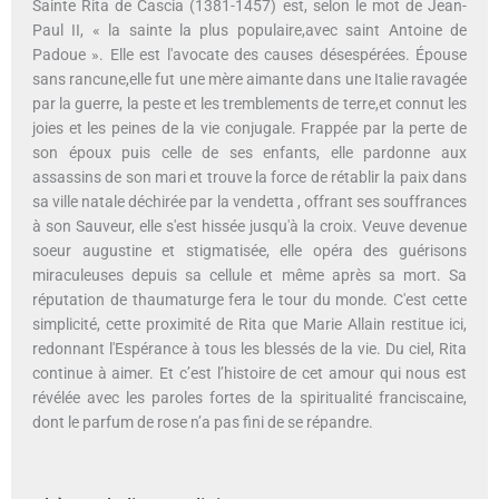
Sainte Rita de Cascia (1381-1457) est, selon le mot de Jean-
Paul II, « la sainte la plus populaire,avec saint Antoine de
Padoue ». Elle est l'avocate des causes désespérées. Épouse
sans rancune,elle fut une mère aimante dans une Italie ravagée
par la guerre, la peste et les tremblements de terre,et connut les
joies et les peines de la vie conjugale. Frappée par la perte de
son époux puis celle de ses enfants, elle pardonne aux
assassins de son mari et trouve la force de rétablir la paix dans
sa ville natale déchirée par la vendetta , offrant ses souffrances
à son Sauveur, elle s'est hissée jusqu'à la croix. Veuve devenue
soeur augustine et stigmatisée, elle opéra des guérisons
miraculeuses depuis sa cellule et même après sa mort. Sa
réputation de thaumaturge fera le tour du monde. C'est cette
simplicité, cette proximité de Rita que Marie Allain restitue ici,
redonnant l'Espérance à tous les blessés de la vie. Du ciel, Rita
continue à aimer. Et c’est l’histoire de cet amour qui nous est
révélée avec les paroles fortes de la spiritualité franciscaine,
dont le parfum de rose n’a pas fini de se répandre.